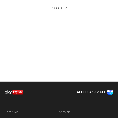
PUBBLICITÀ
ACCEDI A SKY GO
I siti Sky:
Servizi: