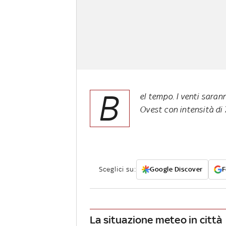
B
el tempo. I venti sara
Ovest con intensità di 
Sceglici su:
Google Discover
F
La situazione meteo in città