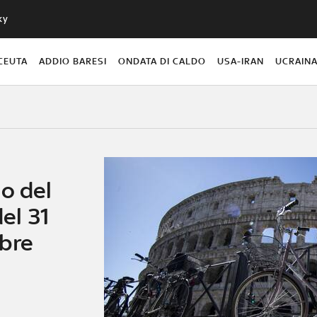
ky
CEUTA
ADDIO BARESI
ONDATA DI CALDO
USA-IRAN
UCRAIN
o del
el 31
bre