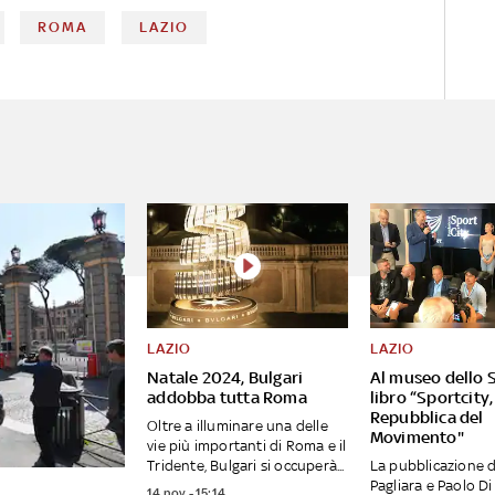
ROMA
LAZIO
LAZIO
LAZIO
Natale 2024, Bulgari
Al museo dello S
addobba tutta Roma
libro “Sportcity,
Repubblica del
Oltre a illuminare una delle
Movimento"
vie più importanti di Roma e il
Tridente, Bulgari si occuperà...
La pubblicazione d
Pagliara e Paolo Di
14 nov - 15:14