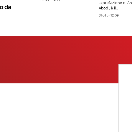
la prefazione di A
o da
Abodi, è il...
31 ott - 12:09