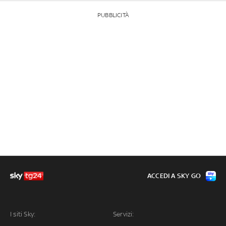
PUBBLICITÀ
ACCEDI A SKY GO
I siti Sky:
Servizi: