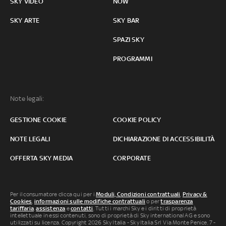
SKY VIDEO
NOW
SKY ARTE
SKY BAR
SPAZI SKY
PROGRAMMI
Note legali:
GESTIONE COOKIE
COOKIE POLICY
NOTE LEGALI
DICHIARAZIONE DI ACCESSIBILITÀ
OFFERTA SKY MEDIA
CORPORATE
Per il consumatore clicca qui per i
Moduli, Condizioni contrattuali
,
Privacy &
Cookies
,
informazioni sulle modifiche contrattuali
o per
trasparenza
tariffaria
,
assistenza
e
contatti
. Tutti i marchi Sky e i diritti di proprietà
intellettuale in essi contenuti, sono di proprietà di Sky international AG e sono
utilizzati su licenza. Copyright 2026 Sky Italia - Sky Italia Srl Via Monte Penice, 7 -