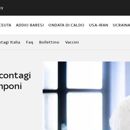
ky
CEUTA
ADDIO BARESI
ONDATA DI CALDO
USA-IRAN
UCRAIN
agi Italia
Faq
Bollettino
Vaccini
 contagi
amponi