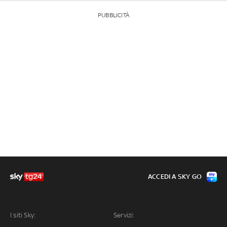
PUBBLICITÀ
ACCEDI A SKY GO
I siti Sky:
Servizi: