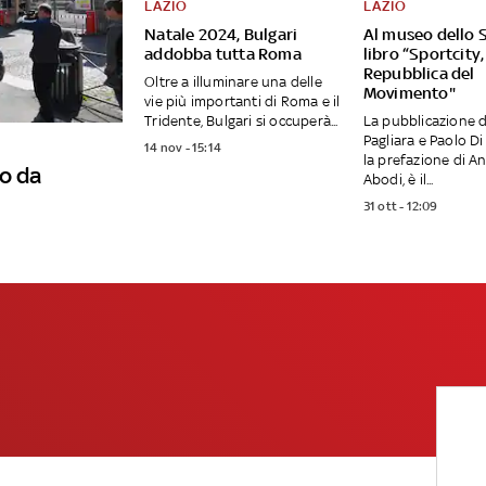
LAZIO
LAZIO
Natale 2024, Bulgari
Al museo dello S
addobba tutta Roma
libro “Sportcity,
Repubblica del
Oltre a illuminare una delle
Movimento"
vie più importanti di Roma e il
Tridente, Bulgari si occuperà...
La pubblicazione d
Pagliara e Paolo Di
14 nov - 15:14
la prefazione di A
o da
Abodi, è il...
31 ott - 12:09