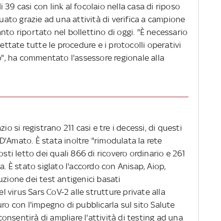
di 39 casi con link al focolaio nella casa di riposo
duato grazie ad una attività di verifica a campione
nto riportato nel bollettino di oggi. "È necessario
tate tutte le procedure e i protocolli operativi
so", ha commentato l'assessore regionale alla
io si registrano 211 casi e tre i decessi, di questi
'Amato. È stata inoltre "rimodulata la rete
osti letto dei quali 866 di ricovero ordinario e 261
a. È stato siglato l'accordo con Anisap, Aiop,
uzione dei test antigenici basati
el virus Sars CoV-2 alle strutture private alla
uro con l'impegno di pubblicarla sul sito Salute
nsentirà di ampliare l'attività di testing ad una