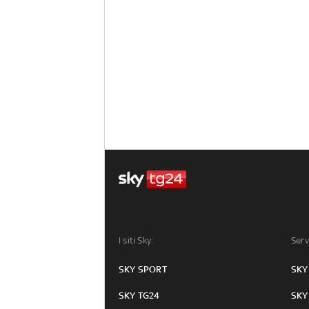
I siti Sky:
Serv
SKY SPORT
SKY
SKY TG24
SKY