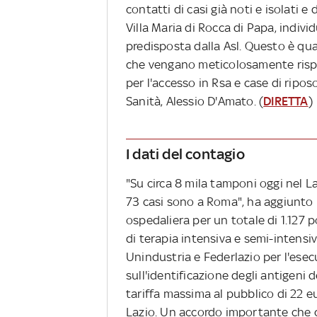
contatti di casi già noti e isolati e 
Villa Maria di Rocca di Papa, indivi
predisposta dalla Asl. Questo è qua
che vengano meticolosamente rispet
per l'accesso in Rsa e case di ripo
Sanità, Alessio D'Amato. (
DIRETTA
)
I dati del contagio
"Su circa 8 mila tamponi oggi nel Laz
73 casi sono a Roma", ha aggiunto D
ospedaliera per un totale di 1.127 p
di terapia intensiva e semi-intensiv
Unindustria e Federlazio per l'esec
sull'identificazione degli antigeni d
tariffa massima al pubblico di 22 e
Lazio. Un accordo importante che co