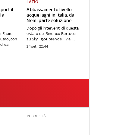
LAZIO
port il
Abbassamento livello
 la
acque laghi in Italia, da
Nemi parte soluzione
Dopo gli interventi di questa
i Fabio
estate del Sindaco Bertucci
 Caro, con
su Sky Tg24 prende il via il...
ndrea
24 set - 22:44
PUBBLICITÀ