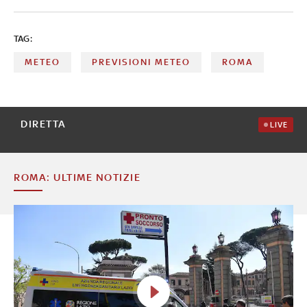
TAG:
METEO
PREVISIONI METEO
ROMA
DIRETTA
LIVE
ROMA: ULTIME NOTIZIE