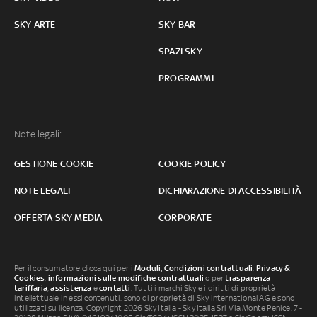
SKY ARTE
SKY BAR
SPAZI SKY
PROGRAMMI
Note legali:
GESTIONE COOKIE
COOKIE POLICY
NOTE LEGALI
DICHIARAZIONE DI ACCESSIBILITÀ
OFFERTA SKY MEDIA
CORPORATE
Per il consumatore clicca qui per i
Moduli, Condizioni contrattuali
,
Privacy &
Cookies
,
informazioni sulle modifiche contrattuali
o per
trasparenza
tariffaria
,
assistenza
e
contatti
. Tutti i marchi Sky e i diritti di proprietà
intellettuale in essi contenuti, sono di proprietà di Sky international AG e sono
utilizzati su licenza. Copyright 2026 Sky Italia - Sky Italia Srl Via Monte Penice, 7 -