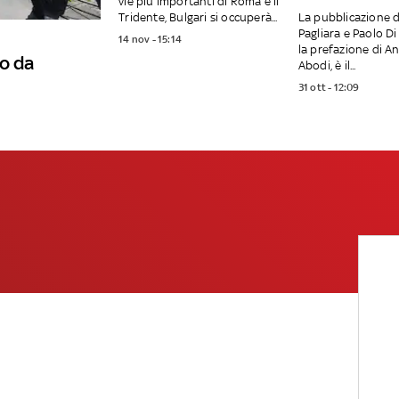
vie più importanti di Roma e il
Tridente, Bulgari si occuperà...
La pubblicazione d
Pagliara e Paolo Di
14 nov - 15:14
la prefazione di A
o da
Abodi, è il...
31 ott - 12:09