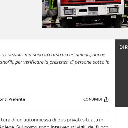
DI
o coinvolti ma sono in corso accertamenti, anche
 cinofili, per verificare la presenza di persone sotto le
onti Preferite
CONDIVIDI
rtura di un'autorimessa di bus privati situata in
Aniene. Sul posto sono intervenuti vigili del fuoco