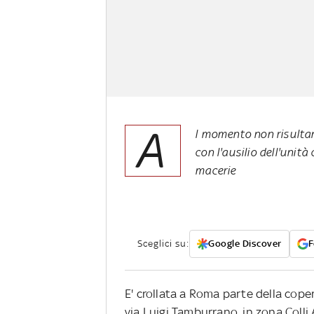
A
l momento non risultan
con l'ausilio dell'unità
macerie
Sceglici su:
Google Discover
F
E' crollata a Roma parte della cope
via Luigi Tamburrano, in zona Colli 