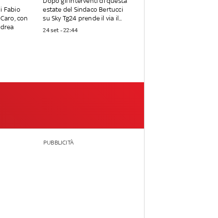
Dopo gli interventi di questa
i Fabio
estate del Sindaco Bertucci
 Caro, con
su Sky Tg24 prende il via il...
ndrea
24 set - 22:44
PUBBLICITÀ