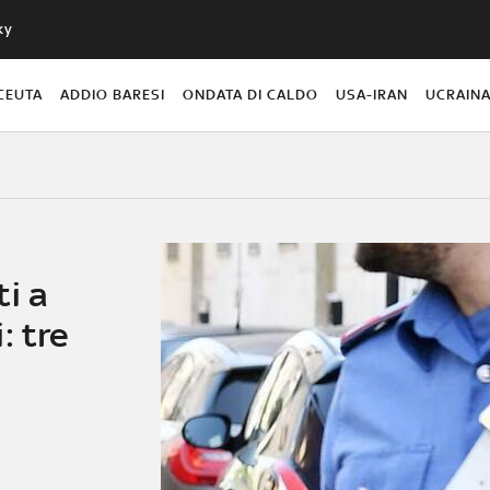
ky
CEUTA
ADDIO BARESI
ONDATA DI CALDO
USA-IRAN
UCRAIN
i a
: tre