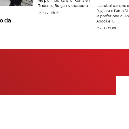
vie più importanti di Roma e il
Tridente, Bulgari si occuperà...
La pubblicazione d
Pagliara e Paolo Di
14 nov - 15:14
la prefazione di A
o da
Abodi, è il...
31 ott - 12:09