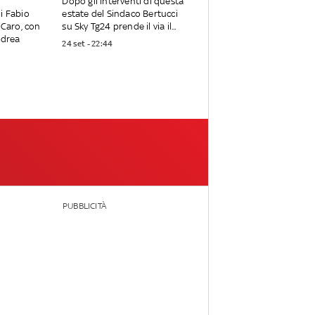
Dopo gli interventi di questa
i Fabio
estate del Sindaco Bertucci
 Caro, con
su Sky Tg24 prende il via il...
ndrea
24 set - 22:44
PUBBLICITÀ