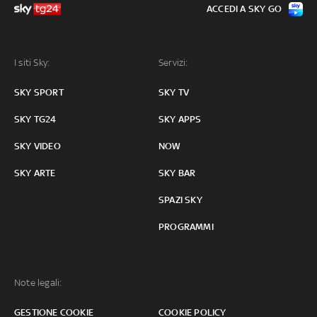
ACCEDI A SKY GO
I siti Sky:
Servizi:
SKY SPORT
SKY TV
SKY TG24
SKY APPS
SKY VIDEO
NOW
SKY ARTE
SKY BAR
SPAZI SKY
PROGRAMMI
Note legali:
GESTIONE COOKIE
COOKIE POLICY