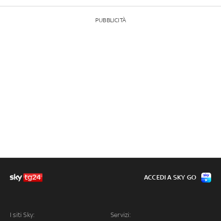
PUBBLICITÀ
ACCEDI A SKY GO
I siti Sky:
Servizi: