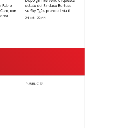
Dopo gli interventi di questa
i Fabio
estate del Sindaco Bertucci
 Caro, con
su Sky Tg24 prende il via il...
ndrea
24 set - 22:44
PUBBLICITÀ