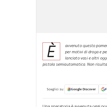
È
avvenuto questo pomeri
per motivi di droga e p
lanciato vasi e altri og
pistola semiautomatica. Non risultan
Sceglici su:
Google Discover
F
Una sparatoria è avvenuta oggi pom