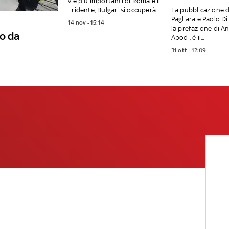
vie più importanti di Roma e il
Tridente, Bulgari si occuperà...
La pubblicazione d
Pagliara e Paolo Di
14 nov - 15:14
la prefazione di A
o da
Abodi, è il...
31 ott - 12:09