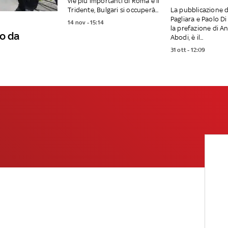
vie più importanti di Roma e il
Tridente, Bulgari si occuperà...
La pubblicazione d
Pagliara e Paolo Di
14 nov - 15:14
la prefazione di A
o da
Abodi, è il...
31 ott - 12:09