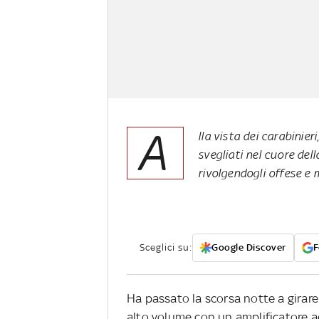
A
lla vista dei carabinier
svegliati nel cuore del
rivolgendogli offese e
Sceglici su:
Google Discover
F
Ha passato la scorsa notte a girar
alto volume con un amplificatore acu