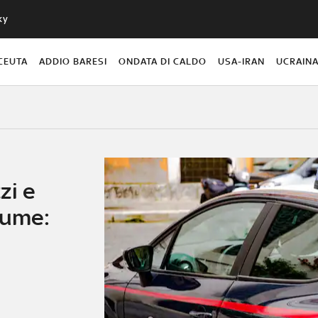
ky
CEUTA
ADDIO BARESI
ONDATA DI CALDO
USA-IRAN
UCRAIN
zi e
lume: