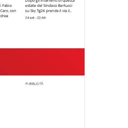
Dopo gli interventi di questa
i Fabio
estate del Sindaco Bertucci
 Caro, con
su Sky Tg24 prende il via il...
ndrea
24 set - 22:44
PUBBLICITÀ