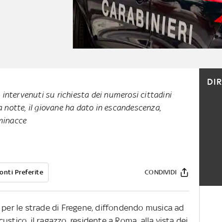
DI
i, intervenuti su richiesta dei numerosi cittadini
la notte, il giovane ha dato in escandescenza,
 minacce
onti Preferite
CONDIVIDI
e per le strade di Fregene, diffondendo musica ad
stico, il ragazzo, residente a Roma, alla vista dei