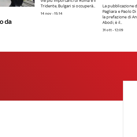
vie più importanti di Roma e il
Tridente, Bulgari si occuperà...
La pubblicazione d
Pagliara e Paolo Di
14 nov - 15:14
la prefazione di A
o da
Abodi, è il...
31 ott - 12:09