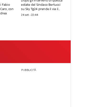
Dopo gli interventi di questa
i Fabio
estate del Sindaco Bertucci
 Caro, con
su Sky Tg24 prende il via il...
ndrea
24 set - 22:44
PUBBLICITÀ