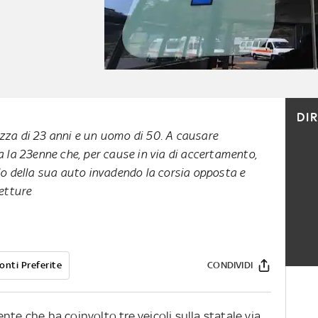
DI
zza di 23 anni e un uomo di 50. A causare
a la 23enne che, per cause in via di accertamento,
lo della sua auto invadendo la corsia opposta e
etture
onti Preferite
CONDIVIDI
te che ha coinvolto tre veicoli sulla statale via