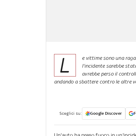
L
e vittime sono una raga
l'incidente sarebbe stat
avrebbe perso il control
andando a sbattere contro le altre v
Sceglici su:
Google Discover
F
Un'auto ha preso fuoco in un'inciden