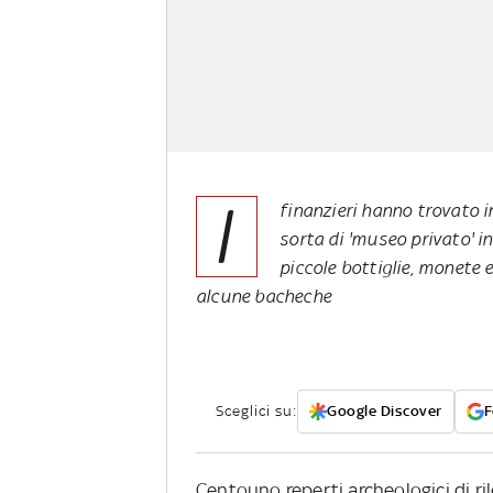
I
finanzieri hanno trovato 
sorta di 'museo privato' i
piccole bottiglie, monete 
alcune bacheche
Sceglici su:
Google Discover
F
Centouno reperti archeologici di ril