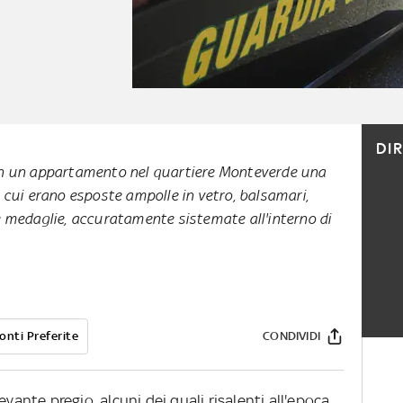
DI
in un appartamento nel quartiere Monteverde una
n cui erano esposte ampolle in vetro, balsamari,
e medaglie, accuratamente sistemate all'interno di
onti Preferite
CONDIVIDI
evante pregio, alcuni dei quali risalenti all'epoca