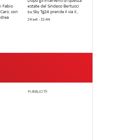
Dopo gli interventi di questa
i Fabio
estate del Sindaco Bertucci
 Caro, con
su Sky Tg24 prende il via il...
ndrea
24 set - 22:44
PUBBLICITÀ