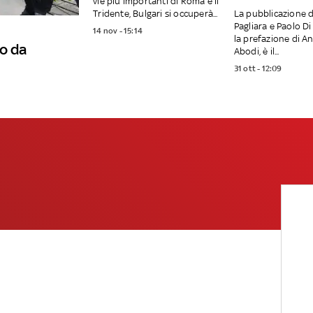
vie più importanti di Roma e il
Tridente, Bulgari si occuperà...
La pubblicazione d
Pagliara e Paolo Di
14 nov - 15:14
la prefazione di A
o da
Abodi, è il...
31 ott - 12:09