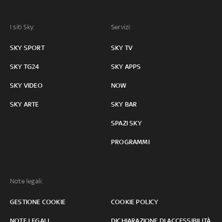
I siti Sky:
Servizi:
SKY SPORT
SKY TV
SKY TG24
SKY APPS
SKY VIDEO
NOW
SKY ARTE
SKY BAR
SPAZI SKY
PROGRAMMI
Note legali:
GESTIONE COOKIE
COOKIE POLICY
NOTE LEGALI
DICHIARAZIONE DI ACCESSIBILITÀ