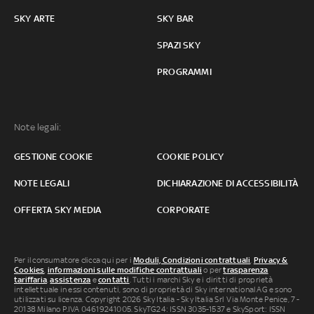
SKY ARTE
SKY BAR
SPAZI SKY
PROGRAMMI
Note legali:
GESTIONE COOKIE
COOKIE POLICY
NOTE LEGALI
DICHIARAZIONE DI ACCESSIBILITÀ
OFFERTA SKY MEDIA
CORPORATE
Per il consumatore clicca qui per i
Moduli, Condizioni contrattuali
,
Privacy &
Cookies
,
informazioni sulle modifiche contrattuali
o per
trasparenza
tariffaria
,
assistenza
e
contatti
. Tutti i marchi Sky e i diritti di proprietà
intellettuale in essi contenuti, sono di proprietà di Sky international AG e sono
utilizzati su licenza. Copyright 2026 Sky Italia - Sky Italia Srl Via Monte Penice, 7 -
20138 Milano P.IVA 04619241005. SkyTG24: ISSN 3035-1537 e SkySport: ISSN