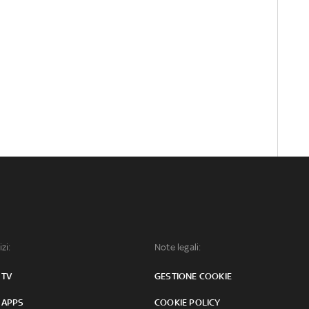
izi:
Note legali:
 TV
GESTIONE COOKIE
 APPS
COOKIE POLICY