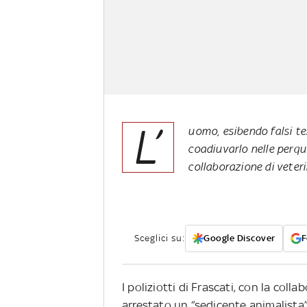
L’
uomo, esibendo falsi tes
coadiuvarlo nelle perqui
collaborazione di veteri
Sceglici su:
Google Discover
F
I poliziotti di Frascati, con la col
arrestato un “sedicente animalista