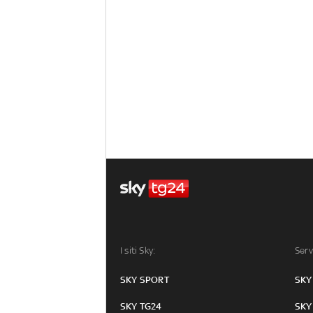
I siti Sky:
Serv
SKY SPORT
SKY
SKY TG24
SKY