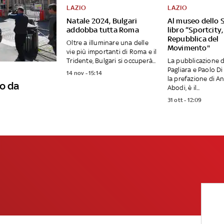
LAZIO
LAZIO
Natale 2024, Bulgari
Al museo dello S
addobba tutta Roma
libro “Sportcity,
Repubblica del
Oltre a illuminare una delle
Movimento"
vie più importanti di Roma e il
Tridente, Bulgari si occuperà...
La pubblicazione d
Pagliara e Paolo Di
14 nov - 15:14
la prefazione di A
o da
Abodi, è il...
31 ott - 12:09