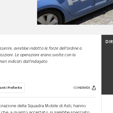
DI
serini, avrebbe indotto le forze dell'ordine a
sizioni. Le operazioni erano svolte con la
nari indicati dall'indagato
onti Preferite
CONDIVIDI
laborazione della Squadra Mobile di Asti, hanno
” che, a quanto accertato, si sarebbe spacciato