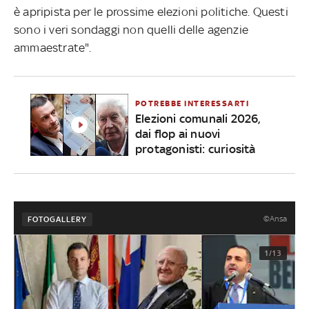
è apripista per le prossime elezioni politiche. Questi
sono i veri sondaggi non quelli delle agenzie
ammaestrate".
POTREBBE INTERESSARTI
Elezioni comunali 2026,
dai flop ai nuovi
protagonisti: curiosità
©Ansa
FOTOGALLERY
1/13