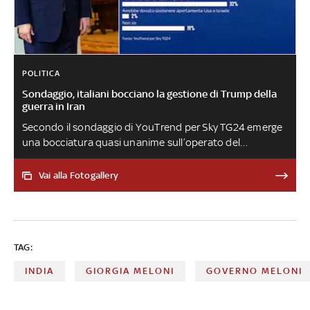
POLITICA
Sondaggio, italiani bocciano la gestione di Trump della
guerra in Iran
Secondo il sondaggio di YouTrend per Sky TG24 emerge
una bocciatura quasi unanime sull’operato del
presidente americano in Medio Oriente. Quasi metà
degli italiani avrebbe voluto una posizione più dura del
Vai alla Fotogallery
governo contro Usa e Israele. Preoccupa l’aumento dei
prezzi energetici. Intenzioni di voto: FdI in calo, Pd
cresce. Guardando al credo religioso, l’83% di chi vota FdI
si definisce cattolico. Sulle primarie del campo largo: con
TAG:
affluenza molto alta la partita è aperta, con affluenza
“normale” Schlein è favorita
INDIA
GIORGIA MELONI
GOVERNO MELONI