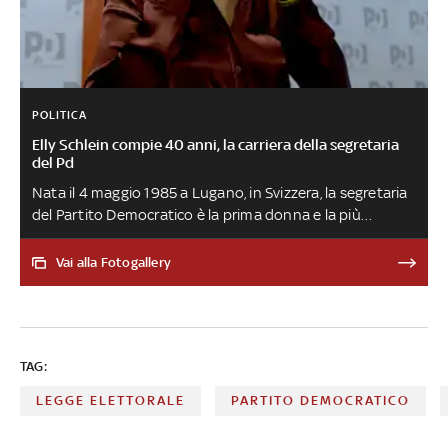
POLITICA
Elly Schlein compie 40 anni, la carriera della segretaria
del Pd
Nata il 4 maggio 1985 a Lugano, in Svizzera, la segretaria
del Partito Democratico è la prima donna e la più
giovane politica a guidare il partito. Dopo la laurea in
Giurisprudenza a Bologna, si dedica all'attivismo
Vai alla Fotogallery
nell'associazionismo studentesco. Dopo l'elezione al
Parlamento europeo nel 2014, si candida alle regionali in
Emilia-Romagna nel 2020, dove viene nominata
vicepresidente e assessora regionale al Welfare, politiche
TAG:
giovani e Patto per il Clima. Nel 2023 vince le primarie del
Pd con il 54% dei voti
LEGGE ELETTORALE
PARTITO DEMOCRATICO