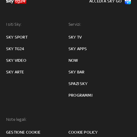
ACCEDI A SKY GO
I siti Sky:
Servizi:
SKY SPORT
SKY TV
SKY TG24
SKY APPS
SKY VIDEO
NOW
SKY ARTE
SKY BAR
SPAZI SKY
PROGRAMMI
Note legali:
GESTIONE COOKIE
COOKIE POLICY