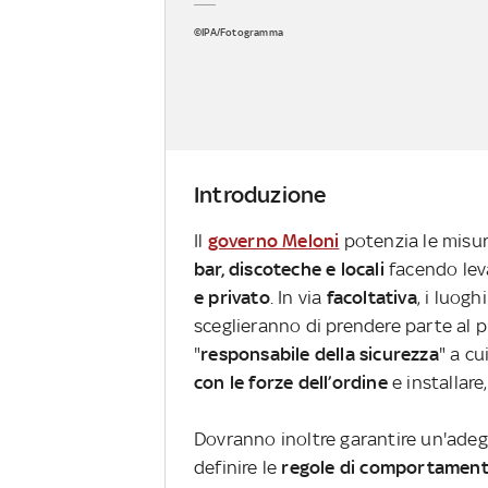
©IPA/Fotogramma
Introduzione
Il
governo Meloni
potenzia le misu
bar, discoteche e locali
facendo lev
e privato
. In via
facoltativa
, i luog
sceglieranno di prendere parte al 
"
responsabile della sicurezza
" a cu
con le forze dell’ordine
e installare
Dovranno inoltre garantire un'ade
definire le
regole di comportamen