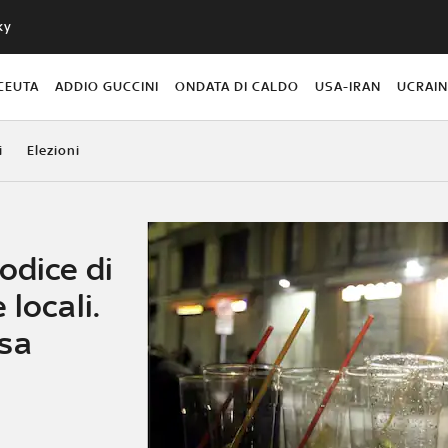
ky
CEUTA
ADDIO GUCCINI
ONDATA DI CALDO
USA-IRAN
UCRAI
i
Elezioni
odice di
 locali.
osa