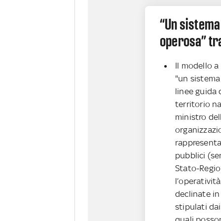
“Un sistema
operosa” tra
Il modello a
"un sistema
linee guida 
territorio n
ministro del
organizzaz
rappresentat
pubblici (se
Stato-Region
l’operativit
declinate i
stipulati dai
quali posson