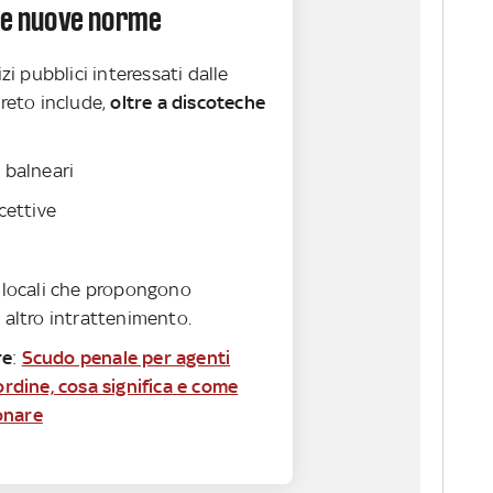
lle nuove norme
izi pubblici interessati dalle
creto include,
oltre a discoteche
 balneari
cettive
 locali che propongono
 altro intrattenimento.
re
:
Scudo penale per agenti
'ordine, cosa significa e come
onare