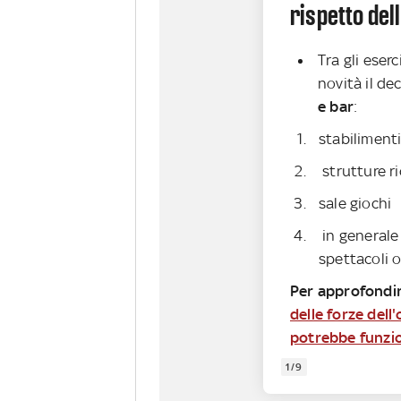
rispetto de
Tra gli eserc
novità il de
e bar
:
stabilimenti
strutture ri
sale giochi
in generale
spettacoli o
Per approfondi
delle forze dell
potrebbe funzi
1/9