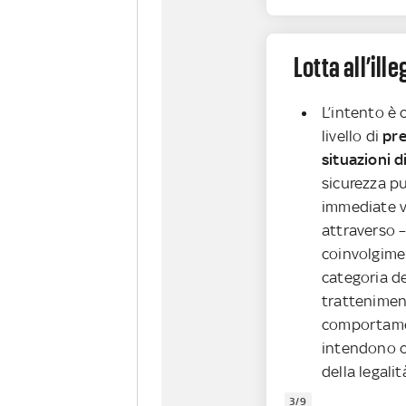
Lotta all’ille
L’intento è c
livello di
prev
situazioni d
sicurezza pu
immediate vi
attraverso –
coinvolgimen
categoria de
tratteniment
comportamen
intendono 
della legalit
3/9