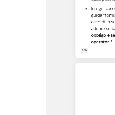
In ogni caso,
guida "forni
accordi in s
aderire su b
obbligo e se
operatori
"
2/9