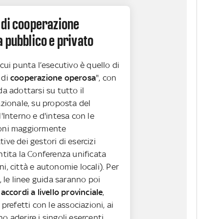
 di cooperazione
 pubblico e privato
 cui punta l’esecutivo è quello di
 di
cooperazione operosa
", con
da adottarsi su tutto il
azionale, su proposta del
l'Interno e d'intesa con le
ioni maggiormente
ive dei gestori di esercizi
ntita la Conferenza unificata
i, città e autonomie locali). Per
à, le linee guida saranno poi
n
accordi a livello provinciale
,
 prefetti con le associazioni, ai
o aderire i singoli esercenti.