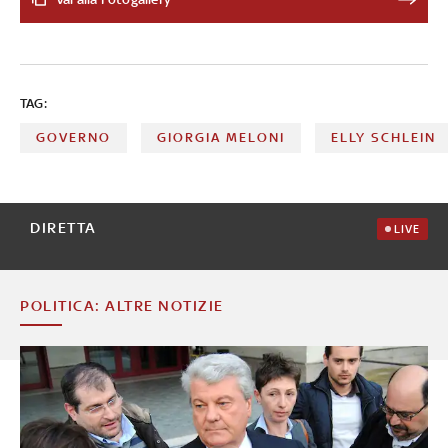
dischetto
TAG:
GOVERNO
GIORGIA MELONI
ELLY SCHLEIN
DIRETTA
LIVE
POLITICA: ALTRE NOTIZIE