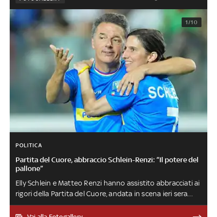
1/10
POLITICA
Partita del Cuore, abbraccio Schlein-Renzi: “Il potere del
pallone”
Elly Schlein e Matteo Renzi hanno assistito abbracciati ai
rigori della Partita del Cuore, andata in scena ieri sera
all’Aquila, tra una selezione di politici e una di cantanti
che ha visto prevalere la prima proprio ai tiri dal
Vai alla Fotogallery