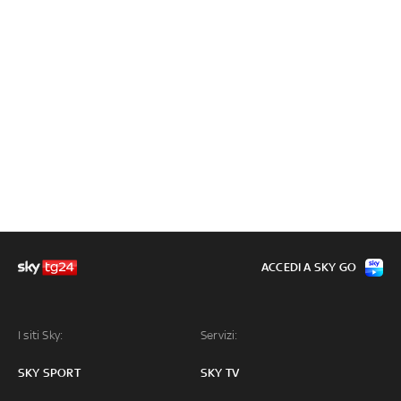
ACCEDI A SKY GO
I siti Sky:
Servizi:
SKY SPORT
SKY TV