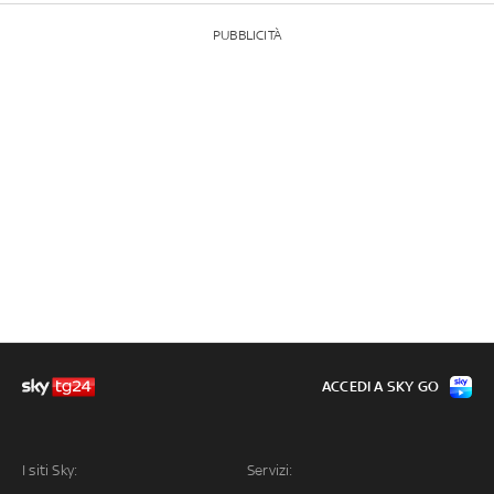
PUBBLICITÀ
ACCEDI A SKY GO
I siti Sky:
Servizi: