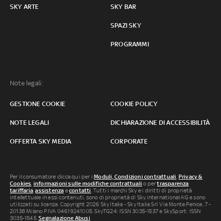
SKY ARTE
SKY BAR
SPAZI SKY
PROGRAMMI
Note legali:
GESTIONE COOKIE
COOKIE POLICY
NOTE LEGALI
DICHIARAZIONE DI ACCESSIBILITÀ
OFFERTA SKY MEDIA
CORPORATE
Per il consumatore clicca qui per i
Moduli, Condizioni contrattuali
,
Privacy &
Cookies
,
informazioni sulle modifiche contrattuali
o per
trasparenza
tariffaria
,
assistenza
e
contatti
. Tutti i marchi Sky e i diritti di proprietà
intellettuale in essi contenuti, sono di proprietà di Sky international AG e sono
utilizzati su licenza. Copyright 2026 Sky Italia - Sky Italia Srl Via Monte Penice, 7 -
20138 Milano P.IVA 04619241005. SkyTG24: ISSN 3035-1537 e SkySport: ISSN
3035-1545.
Segnalazione Abusi