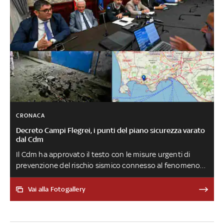
CRONACA
Decreto Campi Flegrei, i punti del piano sicurezza varato
dal Cdm
Il Cdm ha approvato il testo con le misure urgenti di
prevenzione del rischio sismico connesso al fenomeno
bradisismico nell'area campana. Si va dalla verifica delle
criticità per infrastrutture e servizi essenziali al piano di
Vai alla Fotogallery
comunicazione ad hoc per la popolazione. Intanto il 6
ottobre, dalle 11 alle 13 inizieranno le prove di
evacuazione degli ospedali