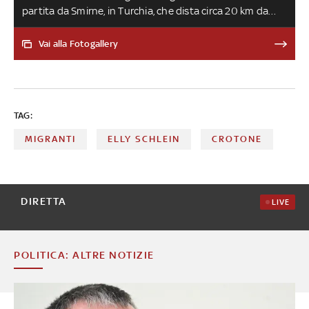
partita da Smirne, in Turchia, che dista circa 20 km da
alcune isole greche. Fra i motivi che spingono le persone
ad affrontare i rischi del Mediterraneo piuttosto che
Vai alla Fotogallery
fermarsi in Grecia c’è la dura politica dei respingimenti.
Su questo aspetto, e sul tema dei migranti in generale, si
è concentrata l’ultima puntata di Numeri,
l'approfondimento di Sky TG24
TAG:
MIGRANTI
ELLY SCHLEIN
CROTONE
DIRETTA
LIVE
POLITICA: ALTRE NOTIZIE