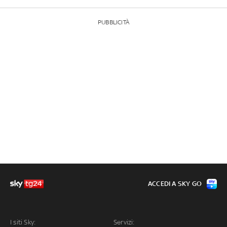
PUBBLICITÀ
ACCEDI A SKY GO
I siti Sky:
Servizi: