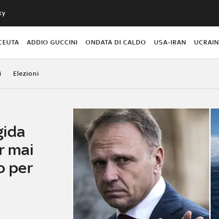
ky
CEUTA
ADDIO GUCCINI
ONDATA DI CALDO
USA-IRAN
UCRAI
i
Elezioni
gida
r mai
o per