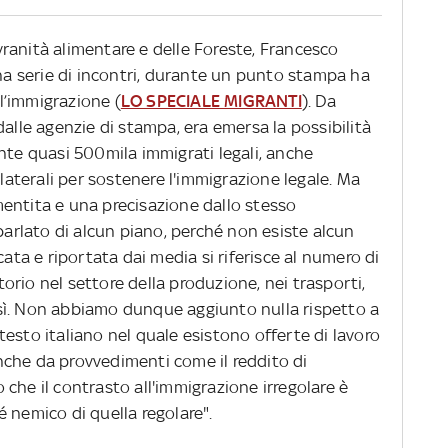
Sovranità alimentare e delle Foreste, Francesco
una serie di incontri, durante un punto stampa ha
ll’immigrazione (
LO SPECIALE MIGRANTI
). Da
dalle agenzie di stampa, era emersa la possibilità
nte quasi 500mila immigrati legali, anche
ilaterali per sostenere l'immigrazione legale. Ma
entita e una precisazione dallo stesso
 parlato di alcun piano, perché non esiste alcun
cata e riportata dai media si riferisce al numero di
itorio nel settore della produzione, nei trasporti,
 così. Non abbiamo dunque aggiunto nulla rispetto a
esto italiano nel quale esistono offerte di lavoro
 anche da provvedimenti come il reddito di
che il contrasto all'immigrazione irregolare è
é nemico di quella regolare".