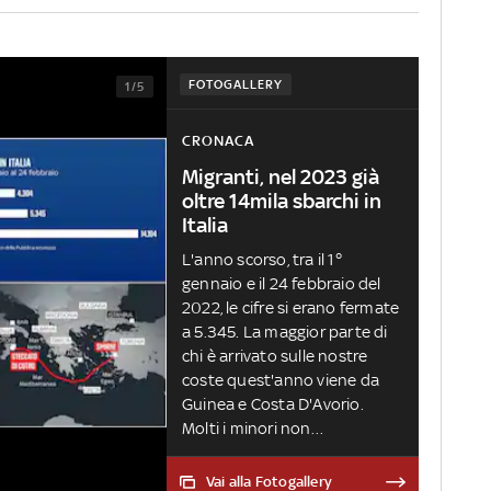
FOTOGALLERY
1/5
CRONACA
Migranti, nel 2023 già
oltre 14mila sbarchi in
Italia
L'anno scorso, tra il 1°
gennaio e il 24 febbraio del
2022, le cifre si erano fermate
a 5.345. La maggior parte di
chi è arrivato sulle nostre
coste quest'anno viene da
Guinea e Costa D'Avorio.
Molti i minori non
accompagnati: 861, con dati
aggiornati al 20 febbraio
Vai alla Fotogallery