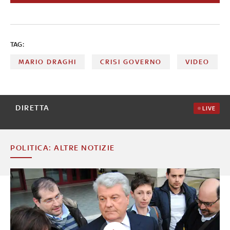
avanti dai partiti e dal Parlamento che hanno condotto
alla nascita di Ita, alla raccolta elettronica delle firme per i
referendum e lo stop alle grandi navi nei canali di
Venezia. Ecco le tappe principali dell'esecutivo Draghi, dai
TAG:
momenti più difficili fino alle dimissioni del premier
MARIO DRAGHI
CRISI GOVERNO
VIDEO
DIRETTA
LIVE
POLITICA: ALTRE NOTIZIE