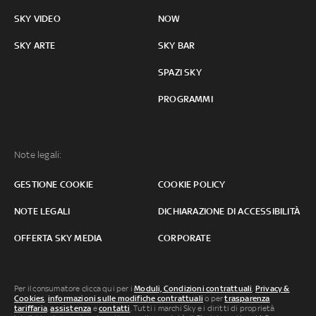
SKY VIDEO
NOW
SKY ARTE
SKY BAR
SPAZI SKY
PROGRAMMI
Note legali:
GESTIONE COOKIE
COOKIE POLICY
NOTE LEGALI
DICHIARAZIONE DI ACCESSIBILITÀ
OFFERTA SKY MEDIA
CORPORATE
Per il consumatore clicca qui per i
Moduli, Condizioni contrattuali
,
Privacy &
Cookies
,
informazioni sulle modifiche contrattuali
o per
trasparenza
tariffaria
,
assistenza
e
contatti
. Tutti i marchi Sky e i diritti di proprietà