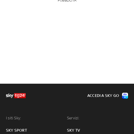
PUBBLICITÀ
ACCEDI A SKY GO
I siti Sky:
Servizi:
SKY SPORT
SKY TV