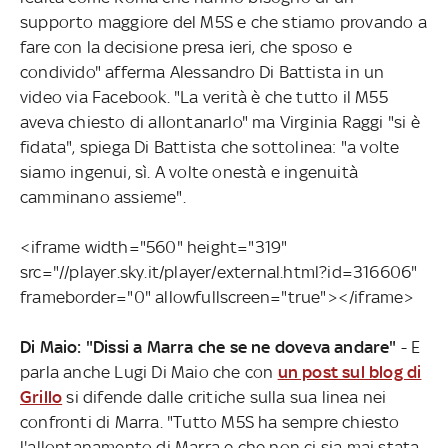
supporto maggiore del M5S e che stiamo provando a
fare con la decisione presa ieri, che sposo e
condivido" afferma Alessandro Di Battista in un
video via Facebook. "La verità è che tutto il M55
aveva chiesto di allontanarlo" ma Virginia Raggi "si è
fidata", spiega Di Battista che sottolinea: "a volte
siamo ingenui, sì. A volte onestà e ingenuità
camminano assieme".
<iframe width="560" height="319"
src="//player.sky.it/player/external.html?id=316606"
frameborder="0" allowfullscreen="true"></iframe>
Di Maio: "Dissi a Marra che se ne doveva andare"
- E
parla anche Lugi Di Maio che con
un post sul blog di
Grillo
si difende dalle critiche sulla sua linea nei
confronti di Marra. "Tutto M5S ha sempre chiesto
l'allontanamento di Marra e che non ci sia mai stata