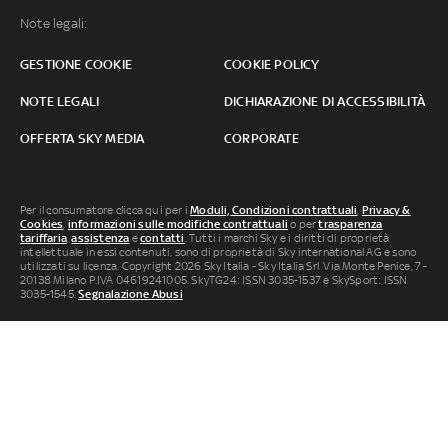
Note legali:
GESTIONE COOKIE
COOKIE POLICY
NOTE LEGALI
DICHIARAZIONE DI ACCESSIBILITÀ
OFFERTA SKY MEDIA
CORPORATE
Per il consumatore clicca qui per i
Moduli, Condizioni contrattuali
,
Privacy &
Cookies
,
informazioni sulle modifiche contrattuali
o per
trasparenza
tariffaria
,
assistenza
e
contatti
. Tutti i marchi Sky e i diritti di proprietà
intellettuale in essi contenuti, sono di proprietà di Sky international AG e sono
utilizzati su licenza. Copyright 2026 Sky Italia - Sky Italia Srl Via Monte Penice, 7 -
20138 Milano P.IVA 04619241005. SkyTG24: ISSN 3035-1537 e SkySport: ISSN
3035-1545.
Segnalazione Abusi