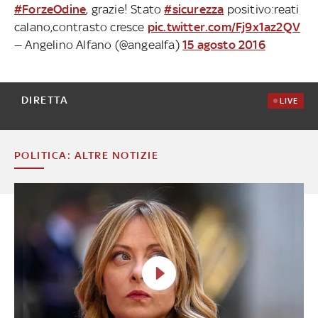
#ForzeOdine
, grazie! Stato
#sicurezza
positivo:reati
calano,contrasto cresce
pic.twitter.com/Fj9x1az2QV
— Angelino Alfano (@angealfa)
15 agosto 2016
DIRETTA
LIVE
POLITICA: ALTRE NOTIZIE