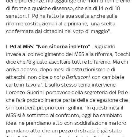
delle preferenze, ma aggiunge che "non ci fermeremo
di fronte a qualche dissenso, che sia di 14 o di 10
senatori. Il Pd ha fatto la sua scelta anche sulle
riforme costituzionali alle primarie, una scelta
confermata dai cittadini nel voto di maggio".
Il Pd al M5S: "Non si torna indietro"
- Riguardo
invece al coinvolgimento del M5S alla riforma, Boschi
dice che "è giusto ascoltare tutti e lo faremo. Ma chi
arriva adesso, dopo mesi di ostruzionismo e di
attacchi, non dice
o noi o Berlusconi
, con cambia le
carte in tavola". E sullo stesso tema interviene
Lorenzo Guerini, portavoce della segreteria del Pd e
che farà probabilmente parte della delegazione che
si incontrerà proprio con i grillini. "In questi mesi il
M5S si è sottratto al confronto, oggi ha cambiato
idea: ne prendiamo atto con soddisfazione ma loro
prendano atto che un pezzo di strada è già stato