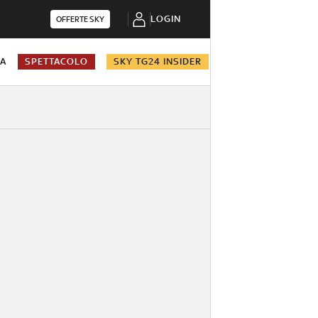
LOGIN
OFFERTE SKY
NA
SPETTACOLO
SKY TG24 INSIDER