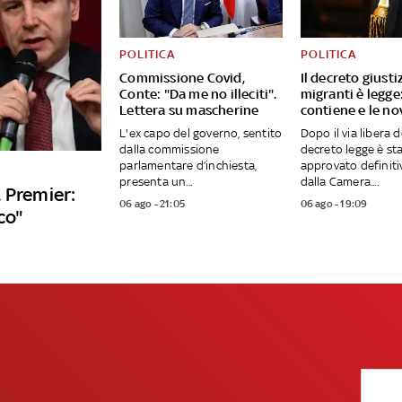
POLITICA
POLITICA
Commissione Covid,
Il decreto giusti
Conte: "Da me no illeciti".
migranti è legge
Lettera su mascherine
contiene e le no
L'ex capo del governo, sentito
Dopo il via libera d
dalla commissione
decreto legge è st
parlamentare d’inchiesta,
approvato definit
presenta un...
dalla Camera....
 Premier:
06 ago - 21:05
06 ago - 19:09
co"