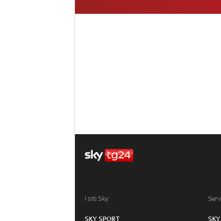
I siti Sky:
Serv
SKY SPORT
SKY