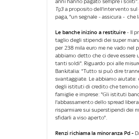
anni hanno pagato sempre i soliti".
Tg3
a proposito dell'intervento sul
paga, "un segnale - assicura - che 
Le banche inizino a restituire
- Il 
taglio degli stipendi dei super man
per 238 mila euro me ne vado nel pri
abbiamo detto che ci deve essere u
tanti soldi". Riguardo poi alle misur
Bankitalia: "Tutto si può dire tran
svantaggiate. Le abbiamo aiutate: o
degli istituti di credito che temono
famiglie e imprese: "Gli istituti ba
l'abbassamento dello spread libera 
risparmiare sui superstipendi dei
sfidarli a viso aperto".
Renzi richiama la minoranza Pd -
Da