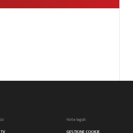
izi:
Note legali:
 TV
GESTIONE COOKIE