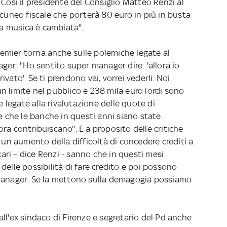
 Così il presidente del Consiglio Matteo Renzi al
 cuneo fiscale che porterà 80 euro in più in busta
la musica è cambiata".
premier torna anche sulle polemiche legate al
ager: "Ho sentito super manager dire: 'allora io
vato'. Se ti prendono vai, vorrei vederli. Noi
n limite nel pubblico e 238 mila euro lordi sono
e legate alla rivalutazione delle quote di
ne che le banche in questi anni siano state
ra contribuiscano". E a proposito delle critiche
 un aumento della difficoltà di concedere crediti a
ncari – dice Renzi - sanno che in questi mesi
delle possibilità di fare credito e poi possono
 manager. Se la mettono sulla demagogia possiamo
ll'ex sindaco di Firenze e segretario del Pd anche