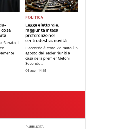
POLITICA
zia-
Legge elettorale,
: cosa
raggiunta intesa
vità
preferenze nel
centrodestra: novità
el Senato, il
ato
L'accordo è stato vidimato il 5
ivamente
agosto dai leader riuniti a
casa della premier Meloni.
Secondo...
06 ago - 14:15
PUBBLICITÀ