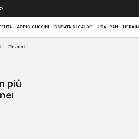
ky
CEUTA
ADDIO GUCCINI
ONDATA DI CALDO
USA-IRAN
UCRAI
i
Elezioni
in più
nei