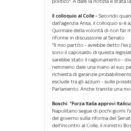
politico". A dare la notizia è stata
Il colloquio al Colle -
Secondo quanto
dall'agenzia Ansa, il colloquio si è
Quirinale della volontà di non far m
riforme in discussione al Senato.
"Il mio partito - avrebbe detto l'ex 
sono il caposaldo di questa legislat
sarebbe stato il ragionamento - d
nemmeno dare una mano al suo parti
richiesta di garanzie probabilment
esclude tra gli azzurri - sulle possib
Parlamento. Anche tramite una mora
Boschi: "Forza Italia approvi Italic
Napolitano segue di pochi giorni l'
del governo sulla riforma del Senato
dell'incontro al Colle, il ministro B