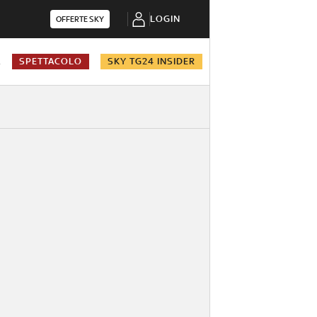
LOGIN
OFFERTE SKY
A
SPETTACOLO
SKY TG24 INSIDER