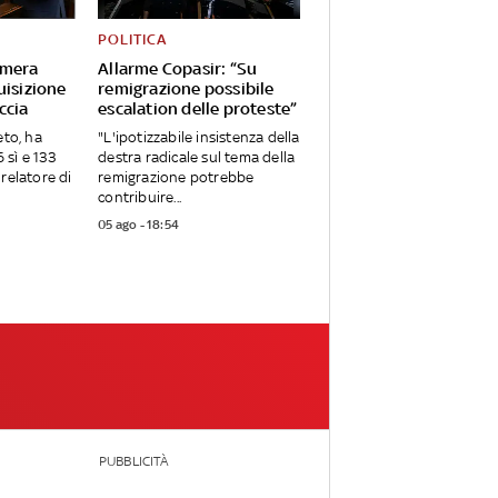
POLITICA
amera
Allarme Copasir: “Su
uisizione
remigrazione possibile
ccia
escalation delle proteste”
eto, ha
"L'ipotizzabile insistenza della
sì e 133
destra radicale sul tema della
relatore di
remigrazione potrebbe
contribuire...
05 ago - 18:54
PUBBLICITÀ