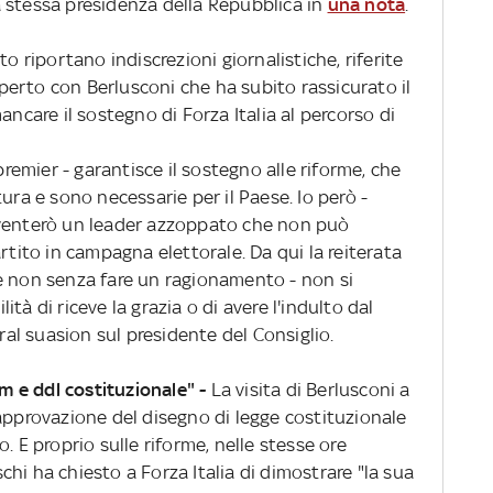
 la stessa presidenza della Repubblica in
una nota
.
 riportano indiscrezioni giornalistiche, riferite
 aperto con Berlusconi che ha subito rassicurato il
ancare il sostegno di Forza Italia al percorso di
premier - garantisce il sostegno alle riforme, che
ura e sono necessarie per il Paese. Io però -
iventerò un leader azzoppato che non può
to in campagna elettorale. Da qui la reiterata
e non senza fare un ragionamento - non si
ilità di riceve la grazia o di avere l'indulto dal
l suasion sul presidente del Consiglio.
um e ddl costituzionale" -
La visita di Berlusconi a
approvazione del disegno di legge costituzionale
. E proprio sulle riforme, nelle stesse ore
oschi ha chiesto a Forza Italia di dimostrare "la sua