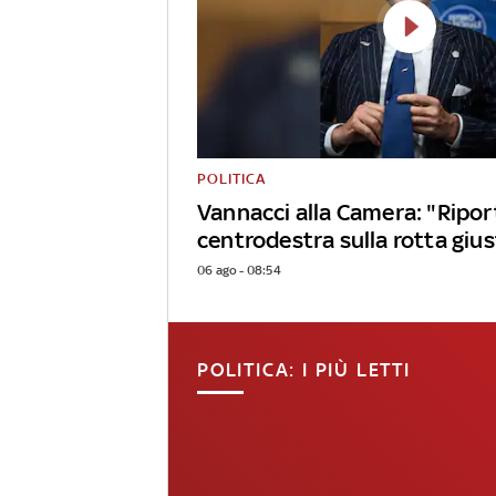
POLITICA
Vannacci alla Camera: "Riport
centrodestra sulla rotta giu
06 ago - 08:54
POLITICA: I PIÙ LETTI