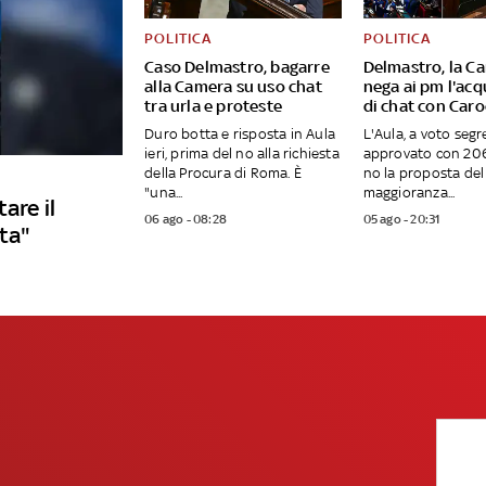
POLITICA
POLITICA
Caso Delmastro, bagarre
Delmastro, la C
alla Camera su uso chat
nega ai pm l'acq
tra urla e proteste
di chat con Caro
Duro botta e risposta in Aula
L'Aula, a voto segr
ieri, prima del no alla richiesta
approvato con 206 
della Procura di Roma. È
no la proposta del 
"una...
maggioranza...
are il
06 ago - 08:28
05 ago - 20:31
sta"