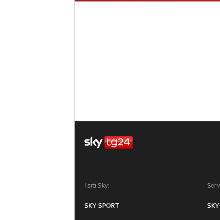
I siti Sky:
Serv
SKY SPORT
SKY