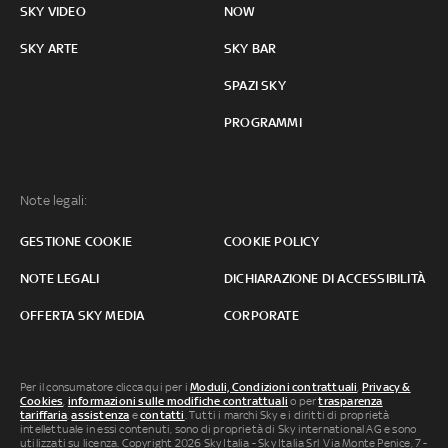
SKY VIDEO
NOW
SKY ARTE
SKY BAR
SPAZI SKY
PROGRAMMI
Note legali:
GESTIONE COOKIE
COOKIE POLICY
NOTE LEGALI
DICHIARAZIONE DI ACCESSIBILITÀ
OFFERTA SKY MEDIA
CORPORATE
Per il consumatore clicca qui per i
Moduli, Condizioni contrattuali
,
Privacy &
Cookies
,
informazioni sulle modifiche contrattuali
o per
trasparenza
tariffaria
,
assistenza
e
contatti
. Tutti i marchi Sky e i diritti di proprietà
intellettuale in essi contenuti, sono di proprietà di Sky international AG e sono
utilizzati su licenza. Copyright 2026 Sky Italia - Sky Italia Srl Via Monte Penice, 7 -