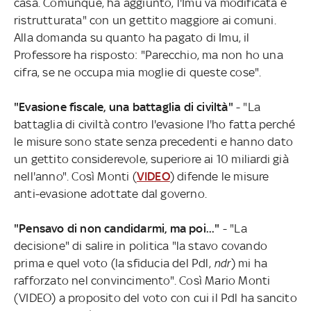
casa. Comunque, ha aggiunto, l'Imu va modificata e
ristrutturata" con un gettito maggiore ai comuni.
Alla domanda su quanto ha pagato di Imu, il
Professore ha risposto: "Parecchio, ma non ho una
cifra, se ne occupa mia moglie di queste cose".
"Evasione fiscale, una battaglia di civiltà"
- "La
battaglia di civiltà contro l'evasione l'ho fatta perché
le misure sono state senza precedenti e hanno dato
un gettito considerevole, superiore ai 10 miliardi già
nell'anno". Così Monti (
VIDEO
) difende le misure
anti-evasione adottate dal governo.
"Pensavo di non candidarmi, ma poi..."
- "La
decisione" di salire in politica "la stavo covando
prima e quel voto (la sfiducia del Pdl,
ndr
) mi ha
rafforzato nel convincimento". Così Mario Monti
(VIDEO) a proposito del voto con cui il Pdl ha sancito