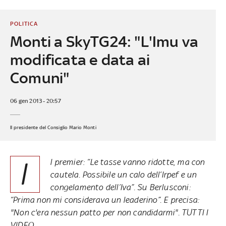
POLITICA
Monti a SkyTG24: "L'Imu va
modificata e data ai
Comuni"
06 gen 2013 - 20:57
Il presidente del Consiglio Mario Monti
I
l premier: “
Le tasse vanno ridotte, ma con
cautela
. Possibile un calo dell’Irpef e un
congelamento dell’Iva”. Su Berlusconi:
“
Prima non mi considerava un leaderino
”. E precisa:
"
Non c'era nessun patto per non candidarmi
".
TUTTI I
VIDEO