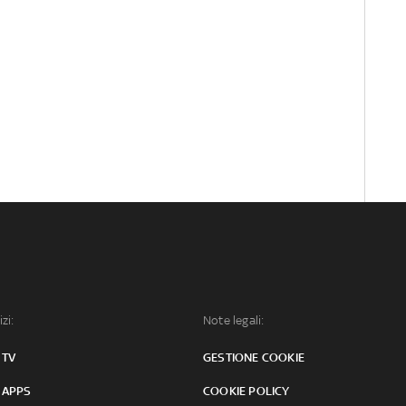
izi:
Note legali:
 TV
GESTIONE COOKIE
 APPS
COOKIE POLICY