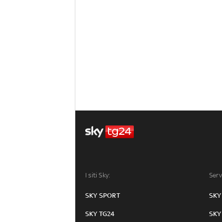
I siti Sky:
Serv
SKY SPORT
SKY
SKY TG24
SKY