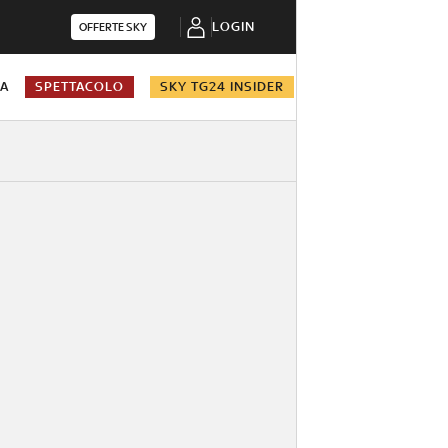
LOGIN
OFFERTE SKY
NA
SPETTACOLO
SKY TG24 INSIDER