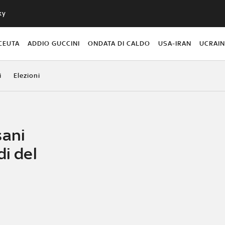
ky
CEUTA
ADDIO GUCCINI
ONDATA DI CALDO
USA-IRAN
UCRAI
i
Elezioni
sani
di del