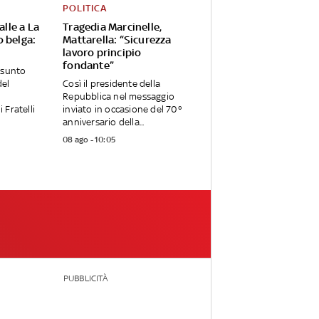
POLITICA
alle a La
Tragedia Marcinelle,
o belga:
Mattarella: “Sicurezza
lavoro principio
fondante”
esunto
del
Così il presidente della
Repubblica nel messaggio
 Fratelli
inviato in occasione del 70°
anniversario della...
08 ago - 10:05
PUBBLICITÀ