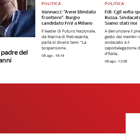
POLITICA
POLITICA
Vannacci: “Avrei blindato
FdI: Cgil volta sp
frontiere”. Burgio
Russa. Sindacat
candidato FnV a Milano
Siamo stati noi
Il leader di Futuro Nazionale,
A denunciare il pr
da Marina di Pietrasanta,
gesto dei membri 
parla di diversi temi. "La
sindacato è il
sospensione...
capodelegazione di
 padre del
d'Italia...
08 ago - 19:14
anni
08 ago - 12:58