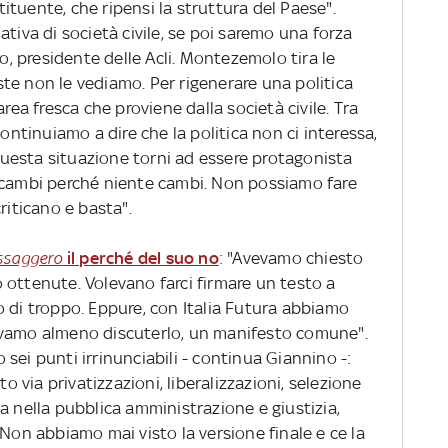
stituente, che ripensi la struttura del Paese".
tiva di società civile, se poi saremo una forza
ro, presidente delle Acli. Montezemolo tira le
te non le vediamo. Per rigenerare una politica
area fresca che proviene dalla società civile. Tra
continuiamo a dire che la politica non ci interessa,
 questa situazione torni ad essere protagonista
 cambi perché niente cambi. Non possiamo fare
riticano e basta".
essaggero
il perché del suo no
: "Avevamo chiesto
 ottenute. Volevano farci firmare un testo a
o di troppo. Eppure, con Italia Futura abbiamo
evamo almeno discuterlo, un manifesto comune".
sei punti irrinunciabili - continua Giannino -:
to via privatizzazioni, liberalizzazioni, selezione
a nella pubblica amministrazione e giustizia,
 Non abbiamo mai visto la versione finale e ce la