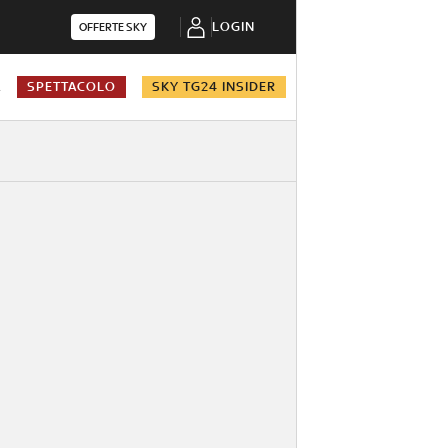
LOGIN
OFFERTE SKY
A
SPETTACOLO
SKY TG24 INSIDER