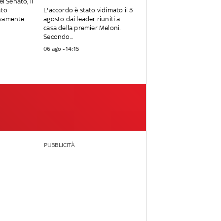
el Senato, il
ato
L'accordo è stato vidimato il 5
ivamente
agosto dai leader riuniti a
casa della premier Meloni.
Secondo...
06 ago - 14:15
PUBBLICITÀ