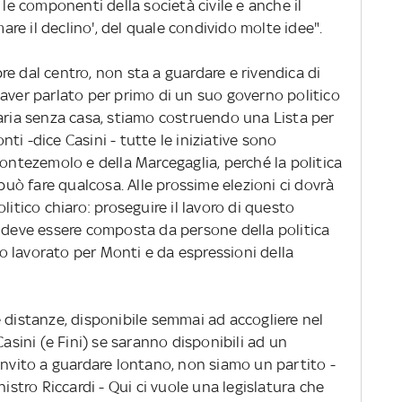
 le componenti della società civile e anche il
e il declino', del quale condivido molte idee".
e dal centro, non sta a guardare e rivendica di
 aver parlato per primo di un suo governo politico
aria senza casa, stiamo costruendo una Lista per
onti -dice Casini - tutte le iniziative sono
Montezemolo e della Marcegaglia, perché la politica
 può fare qualcosa. Alle prossime elezioni ci dovrà
litico chiaro: proseguire il lavoro di questo
a deve essere composta da persone della politica
 lavorato per Monti e da espressioni della
 distanze, disponibile semmai ad accogliere nel
Casini (e Fini) se saranno disponibili ad un
invito a guardare lontano, non siamo un partito -
nistro Riccardi - Qui ci vuole una legislatura che