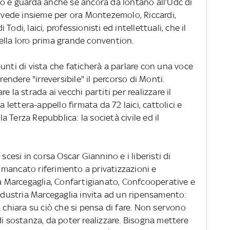
o e guarda anche se ancora da lontano all’Udc di
a vede insieme per ora Montezemolo, Riccardi,
i Todi, laici, professionisti ed intellettuali, che il
ella loro prima grande convention.
unti di vista che faticherà a parlare con una voce
rendere "irreversibile" il percorso di Monti.
 la strada ai vecchi partiti per realizzare il
a lettera-appello firmata da 72 laici, cattolici e
la Terza Repubblica: la società civile ed il
scesi in corsa Oscar Giannino e i liberisti di
al mancato riferimento a privatizzazioni e
ma Marcegaglia, Confartigianato, Confcooperative e
industria Marcegaglia invita ad un ripensamento:
a chiara su ciò che si pensa di fare. Non servono
di sostanza, da poter realizzare. Bisogna mettere