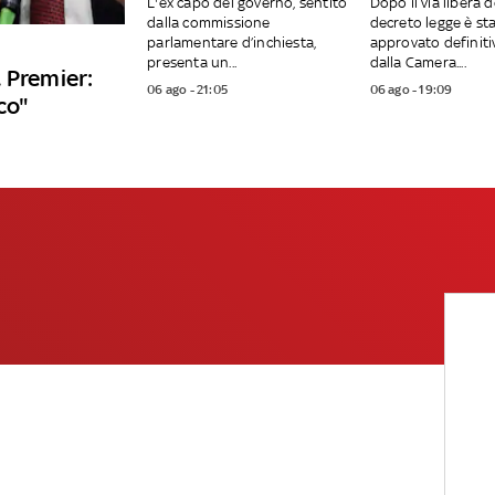
L'ex capo del governo, sentito
Dopo il via libera d
dalla commissione
decreto legge è st
parlamentare d’inchiesta,
approvato definit
presenta un...
dalla Camera....
 Premier:
06 ago - 21:05
06 ago - 19:09
co"