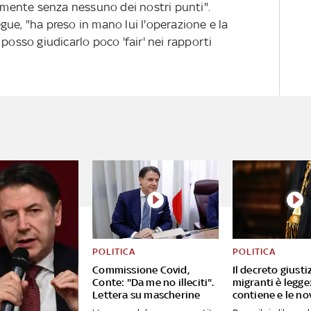
almente senza nessuno dei nostri punti".
ue, "ha preso in mano lui l'operazione e la
posso giudicarlo poco 'fair' nei rapporti
POLITICA
POLITICA
Commissione Covid,
Il decreto giusti
Conte: "Da me no illeciti".
migranti è legge
Lettera su mascherine
contiene e le no