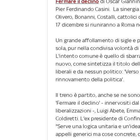
Fermare il declino
di Oscar Giannin
Pier Ferdinando Casini. La sinergi
Olivero, Bonanni, Costalli, cattolici d
17 dicembre si riuniranno a Roma n
Un grande affollamento di sigle e p
sola, pur nella condivisa volontà di 
L'intento comune è quello di sbarrare
nuovo, come sintetizza il titolo dell
liberali e da nessun politico: 'Verso 
rinnovamento della politica'.
Il treno è partito, anche se ne sono 
'Fermare il declino' - innervositi d
liberalizzazioni -, Luigi Abete, Em
Coldiretti. L'ex presidente di Conf
"Serve una logica unitaria e un'ide
appelli generici ma cose concrete, 