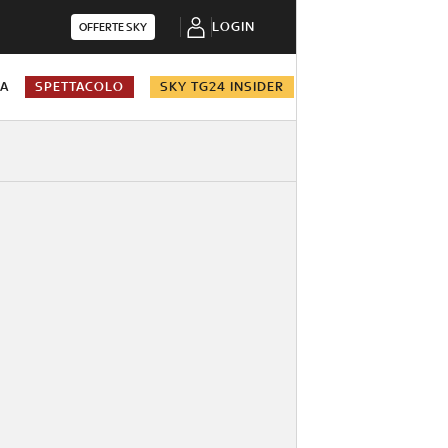
LOGIN
OFFERTE SKY
NA
SPETTACOLO
SKY TG24 INSIDER