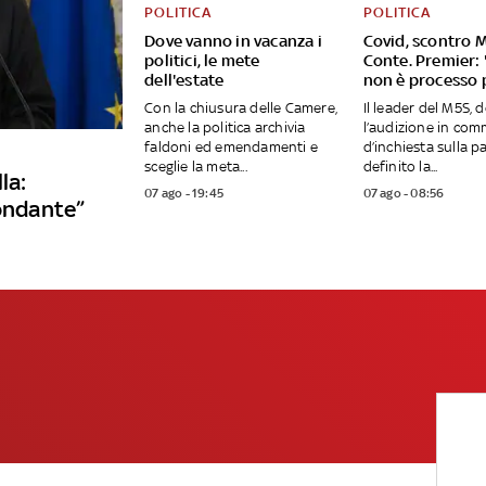
POLITICA
POLITICA
Dove vanno in vacanza i
Covid, scontro 
politici, le mete
Conte. Premier: 
dell'estate
non è processo p
Con la chiusura delle Camere,
Il leader del M5S, 
anche la politica archivia
l’audizione in com
faldoni ed emendamenti e
d’inchiesta sulla 
sceglie la meta...
definito la...
la:
07 ago - 19:45
07 ago - 08:56
fondante”