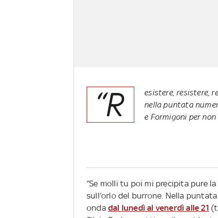
“R
esistere, resistere, 
nella puntata numero
e Formigoni per non 
“Se molli tu poi mi precipita pure l
sull’orlo del burrone. Nella puntat
onda
dal lunedì al venerdì alle 21
(t