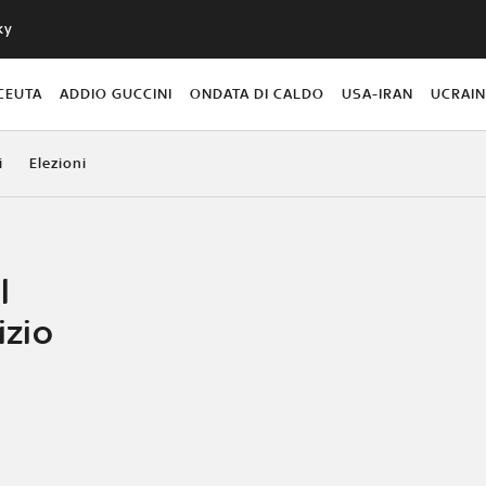
ky
CEUTA
ADDIO GUCCINI
ONDATA DI CALDO
USA-IRAN
UCRAI
i
Elezioni
l
izio