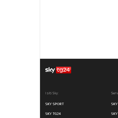
I siti Sky:
Serv
SKY SPORT
SKY
SKY TG24
SKY