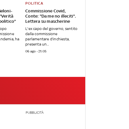
POLITICA
Meloni-
Commissione Covid,
"Verità
Conte: "Da me no illeciti".
olitico"
Lettera su mascherine
dopo
L'ex capo del governo, sentito
missione
dalla commissione
pandemia, ha
parlamentare d’inchiesta,
presenta un...
06 ago - 21:05
PUBBLICITÀ