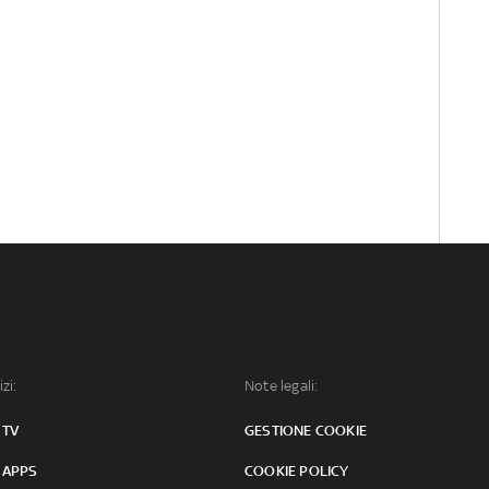
izi:
Note legali:
 TV
GESTIONE COOKIE
 APPS
COOKIE POLICY