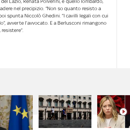
e del Lazio, Renata Polverini, e quello lombardo,
cadere nel precipizio. “Non so quanto resisto a
 poi spunta Niccolò Ghedini. “I cavilli legali con cui
o”, avverte l’avvocato. E a Berlusconi rimangono
 resistere”.