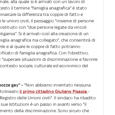
nale, alla quale si è arrivati con un lavoro di
 testo il termine "famiglia anagrafica" è stato
rimarcare la differenza tra coppie di fatto e
e le unioni civili, il passaggio "insieme di persone
 sostituito con "due persone legate da vincoli
poligamia". Si è arrivati così alla creazione di un
miglia anagrafica ma collegato", che consentirà di
ile e al quale le coppie di fatto potranno
ificato di famiglia anagrafica. Con l'obiettivo,
i "superare situazioni di discriminazione e favorire
el contesto sociale, culturale ed economico del
 nozze gay" -
"Non abbiamo inventato nessuna
ttolineato
il primo cittadino Giuliano Pisapia
-
egistro delle Unioni civili". Il sindaco ha ribadito
 sue Istituzioni è un passo in avanti verso "il
ramento della discriminazione. Sono sicuro che