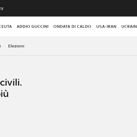
ky
CEUTA
ADDIO GUCCINI
ONDATA DI CALDO
USA-IRAN
UCRAI
i
Elezioni
ivili.
più