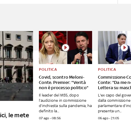
POLITICA
POLITICA
Covid, scontro Meloni-
Commissione Co
Conte. Premier: "Verità
Conte: "Da me no 
non è processo politico"
Lettera su masc
Il leader del M5S, dopo
L'ex capo del gove
l’audizione in commissione
dalla commissione
d’inchiesta sulla pandemia, ha
parlamentare d’inc
definito la...
presenta un...
ici, le mete
07 ago - 08:56
06 ago - 21:05