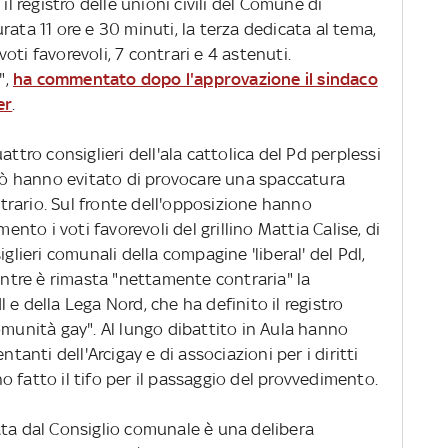
il registro delle unioni civili del Comune di
rata 11 ore e 30 minuti, la terza dedicata al tema,
ti favorevoli, 7 contrari e 4 astenuti.
",
ha commentato dopo l'approvazione il sindaco
er
.
attro consiglieri dell'ala cattolica del Pd perplessi
erò hanno evitato di provocare una spaccatura
rario. Sul fronte dell'opposizione hanno
mento i voti favorevoli del grillino Mattia Calise, di
iglieri comunali della compagine 'liberal' del Pdl,
Mentre è rimasta "nettamente contraria" la
e della Lega Nord, che ha definito il registro
omunità gay". Al lungo dibattito in Aula hanno
ntanti dell'Arcigay e di associazioni per i diritti
 fatto il tifo per il passaggio del provvedimento.
ta dal Consiglio comunale è una delibera