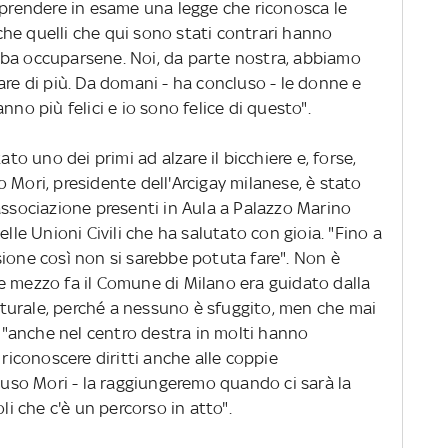
 prendere in esame una legge che riconosca le
Anche quelli che qui sono stati contrari hanno
bba occuparsene. Noi, da parte nostra, abbiamo
are di più. Da domani - ha concluso - le donne e
nno più felici e io sono felice di questo".
tato uno dei primi ad alzare il bicchiere e, forse,
 Mori, presidente dell'Arcigay milanese, è stato
associazione presenti in Aula a Palazzo Marino
elle Unioni Civili che ha salutato con gioia. "Fino a
sione così non si sarebbe potuta fare". Non è
e mezzo fa il Comune di Milano era guidato dalla
turale, perché a nessuno è sfuggito, men che mai
a, "anche nel centro destra in molti hanno
 riconoscere diritti anche alle coppie
luso Mori - la raggiungeremo quando ci sarà la
 che c'è un percorso in atto".