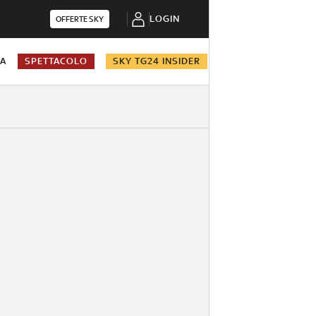
LOGIN
OFFERTE SKY
NA
SPETTACOLO
SKY TG24 INSIDER