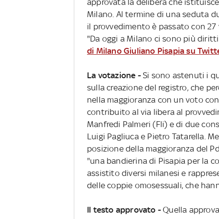
approvata la delibera che istituisce 
Milano. Al termine di una seduta du
il provvedimento è passato con 27 vo
"Da oggi a Milano ci sono più diritti
di Milano Giuliano Pisapia su Twitt
La votazione -
Si sono astenuti i qu
sulla creazione del registro, che p
nella maggioranza con un voto cont
contribuito al via libera al provvedi
Manfredi Palmeri (Fli) e di due cons
Luigi Pagliuca e Pietro Tatarella. 
posizione della maggioranza del Pdl 
"una bandierina di Pisapia per la c
assistito diversi milanesi e rapprese
delle coppie omosessuali, che hanno
Il testo approvato -
Quella approva