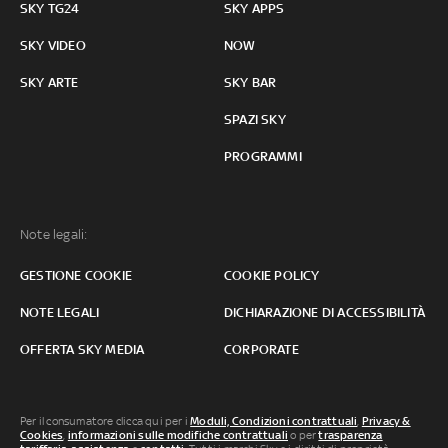
SKY TG24
SKY APPS
SKY VIDEO
NOW
SKY ARTE
SKY BAR
SPAZI SKY
PROGRAMMI
Note legali:
GESTIONE COOKIE
COOKIE POLICY
NOTE LEGALI
DICHIARAZIONE DI ACCESSIBILITÀ
OFFERTA SKY MEDIA
CORPORATE
Per il consumatore clicca qui per i
Moduli, Condizioni contrattuali
,
Privacy &
Cookies
,
informazioni sulle modifiche contrattuali
o per
trasparenza