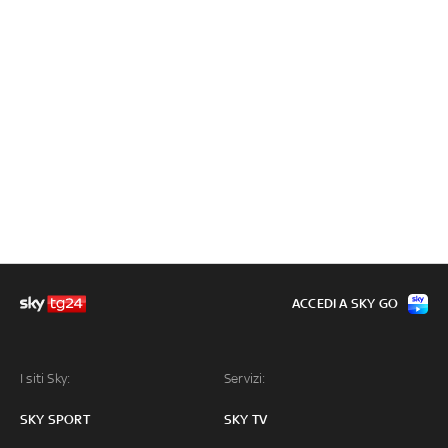
ACCEDI A SKY GO
I siti Sky:
Servizi:
SKY SPORT
SKY TV