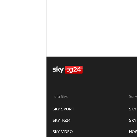
I siti Sky:
Serv
SKY SPORT
SKY
SKY TG24
SKY
SKY VIDEO
NO