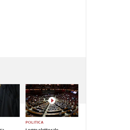
POLITICA
zia-
Legge elettorale,