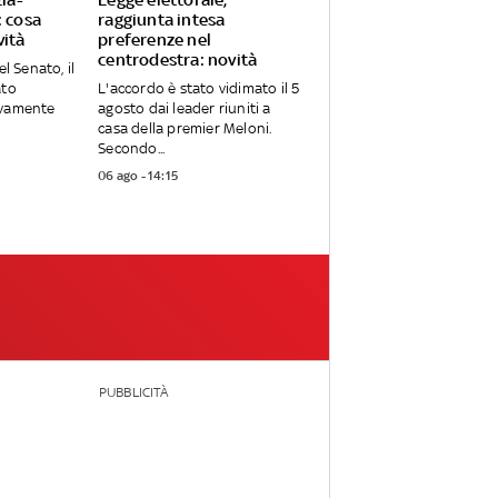
: cosa
raggiunta intesa
vità
preferenze nel
centrodestra: novità
el Senato, il
ato
L'accordo è stato vidimato il 5
ivamente
agosto dai leader riuniti a
casa della premier Meloni.
Secondo...
06 ago - 14:15
PUBBLICITÀ