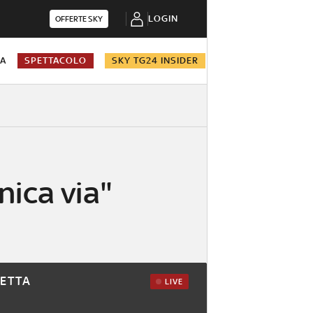
LOGIN
OFFERTE SKY
NA
SPETTACOLO
SKY TG24 INSIDER
nica via"
RETTA
LIVE