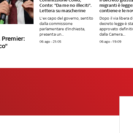
Conte: "Da me no illeciti".
migranti è legge
Lettera su mascherine
contiene e le no
L'ex capo del governo, sentito
Dopo il via libera d
dalla commissione
decreto legge è st
parlamentare d’inchiesta,
approvato definit
presenta un...
dalla Camera....
 Premier:
06 ago - 21:05
06 ago - 19:09
co"