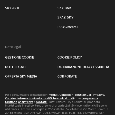
SKY ARTE
SKY BAR
SPAZI SKY
PROGRAMMI
Note legali:
GESTIONE COOKIE
COOKIE POLICY
NOTE LEGALI
DICHIARAZIONE DI ACCESSIBILITÀ
OFFERTA SKY MEDIA
CORPORATE
Per il consumatore clicca qui per i
Moduli, Condizioni contrattuali
,
Privacy &
Cookies
,
informazioni sulle modifiche contrattuali
o per
trasparenza
tariffaria
,
assistenza
e
contatti
. Tutti i marchi Sky e i diritti di proprietà
intellettuale in essi contenuti, sono di proprietà di Sky international AG e sono
utilizzati su licenza. Copyright 2026 Sky Italia - Sky Italia Srl Via Monte Penice, 7 -
20138 Milano P.IVA 04619241005. SkyTG24: ISSN 3035-1537 e SkySport: ISSN