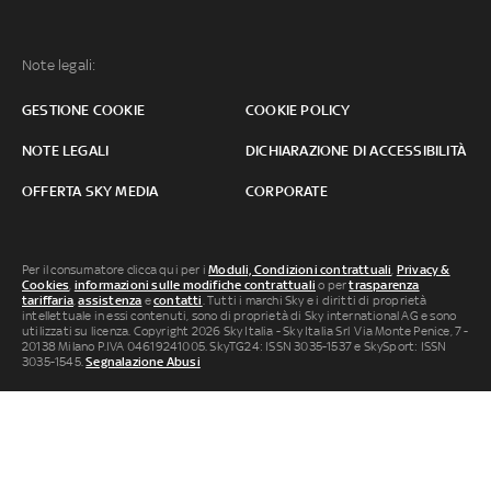
Note legali:
GESTIONE COOKIE
COOKIE POLICY
NOTE LEGALI
DICHIARAZIONE DI ACCESSIBILITÀ
OFFERTA SKY MEDIA
CORPORATE
Per il consumatore clicca qui per i
Moduli, Condizioni contrattuali
,
Privacy &
Cookies
,
informazioni sulle modifiche contrattuali
o per
trasparenza
tariffaria
,
assistenza
e
contatti
. Tutti i marchi Sky e i diritti di proprietà
intellettuale in essi contenuti, sono di proprietà di Sky international AG e sono
utilizzati su licenza. Copyright 2026 Sky Italia - Sky Italia Srl Via Monte Penice, 7 -
20138 Milano P.IVA 04619241005. SkyTG24: ISSN 3035-1537 e SkySport: ISSN
3035-1545.
Segnalazione Abusi