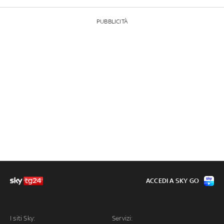
PUBBLICITÀ
ACCEDI A SKY GO
I siti Sky:
Servizi: