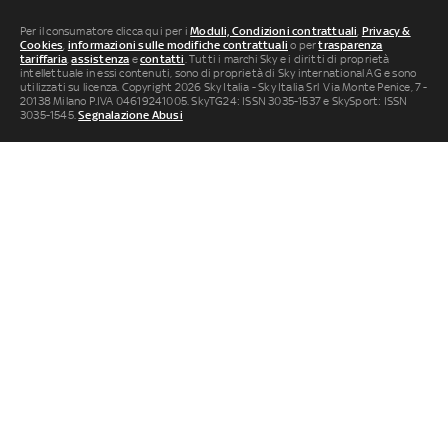
Per il consumatore clicca qui per i
Moduli, Condizioni contrattuali
,
Privacy &
Cookies
,
informazioni sulle modifiche contrattuali
o per
trasparenza
tariffaria
,
assistenza
e
contatti
. Tutti i marchi Sky e i diritti di proprietà
intellettuale in essi contenuti, sono di proprietà di Sky international AG e sono
utilizzati su licenza. Copyright 2026 Sky Italia - Sky Italia Srl Via Monte Penice, 7 -
20138 Milano P.IVA 04619241005. SkyTG24: ISSN 3035-1537 e SkySport: ISSN
3035-1545.
Segnalazione Abusi