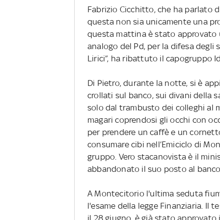
Fabrizio Cicchitto, che ha parlato d
questa non sia unicamente una prot
questa mattina è stato approvato
analogo del Pd, per la difesa degli 
Lirici”, ha ribattuto il capogruppo
Di Pietro, durante la notte, si è ap
crollati sul banco, sui divani della s
solo dal trambusto dei colleghi al m
magari coprendosi gli occhi con occ
per prendere un caffè e un cornetto
consumare cibi nell’Emiciclo di Mont
gruppo. Vero stacanovista è il mini
abbandonato il suo posto al banco
A Montecitorio l'ultima seduta fium
l'esame della legge Finanziaria. Il t
il 28 giugno, è già stato approvato 