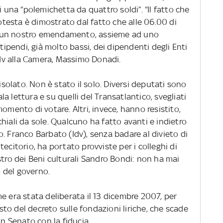
i una “polemichetta da quattro soldi”. “Il fatto che
esta è dimostrato dal fatto che alle 06.00 di
 un nostro emendamento, assieme ad uno
stipendi, già molto bassi, dei dipendenti degli Enti
 Idv alla Camera, Massimo Donadi.
pisolato. Non è stato il solo. Diversi deputati sono
ala lettura e su quelli del Transatlantico, svegliati
omento di votare. Altri, invece, hanno resistito,
hiali da sole. Qualcuno ha fatto avanti e indietro
. Franco Barbato (Idv), senza badare al divieto di
ecitorio, ha portato provviste per i colleghi di
stro dei Beni culturali Sandro Bondi: non ha mai
 del governo.
e era stata deliberata il 13 dicembre 2007, per
esto del decreto sulle fondazioni liriche, che scade
in Senato con la fiducia.