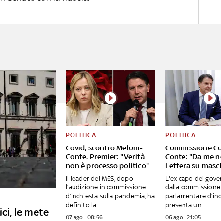
POLITICA
POLITICA
Covid, scontro Meloni-
Commissione Co
Conte. Premier: "Verità
Conte: "Da me no 
non è processo politico"
Lettera su masc
Il leader del M5S, dopo
L'ex capo del gove
l’audizione in commissione
dalla commissione
d’inchiesta sulla pandemia, ha
parlamentare d’inc
definito la...
presenta un...
ici, le mete
07 ago - 08:56
06 ago - 21:05