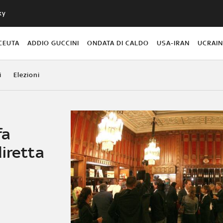
ky
CEUTA
ADDIO GUCCINI
ONDATA DI CALDO
USA-IRAN
UCRAI
i
Elezioni
fa
iretta