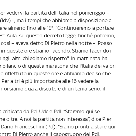
r vedervi la partita dell'Italia nel pomeriggio –
(Idv) –, ma i tempi che abbiamo a disposizione ci
are almeno fino alle 15". "Continueremo a portare
est'Aula, su questo decreto legge, finché potremo,
 così – aveva detto Di Pietro nella notte –. Posso
e in queste ore stiamo facendo. Stiamo facendo il
e agli altri chiediamo rispetto". In mattinata ha
bilancio di questa maratona che l'Italia dei valori
 riflettuto in queste ore e abbiamo deciso che
 Per altri è più importante alle 16 vedere la
 noi siamo qua a discutere di un tema serio: il
ata criticata da Pd, Udc e Pdl. “Staremo qui se
he oltre. A noi la partita non interessa”, dice Pier
Dario Franceschini (Pd): “Siamo pronti a stare qui
ontro Di Pietro anche il capogruppo del Pdl,