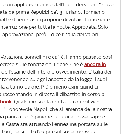
rlo un applauso ironico dell’Italia dei valori. “Bravo
bata da prima Repubblica”, gli urlano. Torniamo
otte di ieri. Casini propone di votare la mozione
nterruzione per tutta la notte. Approvata. Solo
l'approvazione, però – dice l’Italia dei valori –,
. Votazioni, sonnellini e caffè. Hanno passato così
ecreto sulle fondazioni liriche. Che è
ancora in
 dell’esame dell’intero provvedimento. L’Italia dei
intervenendo su ogni aspetto della legge. I suoi
a a turno da ore. Più o meno ogni quindici
a raccontando in diretta il dibattito in corso a
ebook
. Qualcuno si è lamentato, come il vice
. "L'onorevole Napoli che si lamenta della nostra
ha paura che l'opinione pubblica possa sapere
 la Casta sta attuando l'ennesima porcata sulle
atori”, ha scritto l’ex pm sul social network.