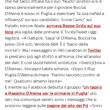
che nel tacco d’Italia ha il suo “feudo” politico e si è
speso personalmente per il giovane Boccia.
D’Alema è sceso in Puglia a esercitare “la sua nefasta
influenza” sul suo candidato, “come Caino” sul
fratello minore Abele,
scriveva Beppe Grillo sul suo
blog
alla vigilia delle primarie. E ToobyTweet oggi
registra: «A Gallipoli, “casa” di D’Alema, Boccia ha
preso 204 voti, Vendola 684. È il “bacio della
morte”». Ma i messaggini in 140 caratteri di
Twitter
si prestano più agli sfottò e all’ironia, che all’analisi
dei dati. E così skyisthelimit sintetizza: «Sven(d)ola a
D’Alema»; Insopportabile scherza: «Dopo il flop
Puglia D’Alema dichiara: “Hanno lavorato contro di
me”. Qualcuno almeno lavora».
E mentre su Facebook debutta il gruppo “
Un tapiro
a Massimo D’Alema per le primarie in Puglia
”, più
seri, ma comunque severi, sono i messaggi che si
possono leggere sulle
pagine del sito del Pd
. «Sono