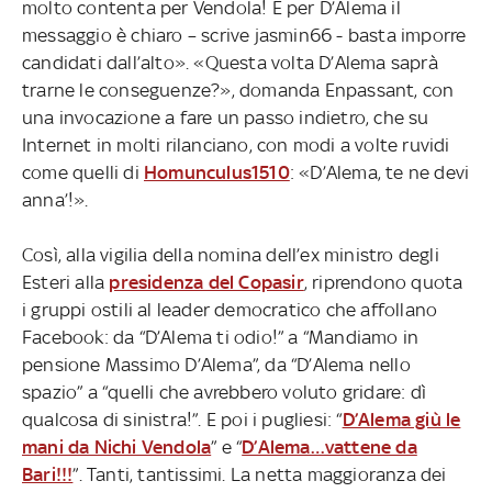
molto contenta per Vendola! E per D’Alema il
messaggio è chiaro – scrive jasmin66 - basta imporre
candidati dall’alto». «Questa volta D’Alema saprà
trarne le conseguenze?», domanda Enpassant, con
una invocazione a fare un passo indietro, che su
Internet in molti rilanciano, con modi a volte ruvidi
come quelli di
Homunculus1510
: «D’Alema, te ne devi
anna’!».
Così, alla vigilia della nomina dell’ex ministro degli
Esteri alla
presidenza del Copasir
, riprendono quota
i gruppi ostili al leader democratico che affollano
Facebook: da “D’Alema ti odio!” a “Mandiamo in
pensione Massimo D’Alema”, da “D’Alema nello
spazio” a “quelli che avrebbero voluto gridare: dì
qualcosa di sinistra!”. E poi i pugliesi: “
D’Alema giù le
mani da Nichi Vendola
” e “
D’Alema…vattene da
Bari!!!
”. Tanti, tantissimi. La netta maggioranza dei