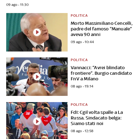
09 ago - 11:30
POLITICA
Morto Massimiliano Cencelli,
padre del famoso “Manuale”
aveva 90 anni
09 ago - 10:44
POLITICA
Vannacci: “Avrei blindato
frontiere”. Burgio candidato
FnV a Milano
08 ago - 19:14
POLITICA
FdI: Cgil volta spalle a La
Russa. Sindacato belga:
Siamo stati noi
08 ago - 12:58